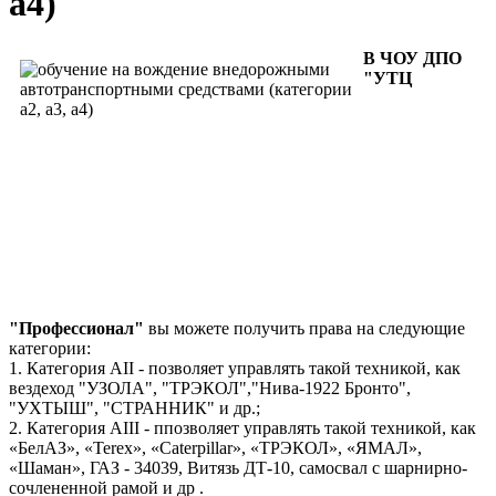
а4)
В ЧОУ ДПО
"УТЦ
"Профессионал"
вы можете получить права на следующие
категории:
1. Категория АII - позволяет управлять такой техникой, как
вездеход "УЗОЛА", "ТРЭКОЛ","Нива-1922 Бронто",
"УХТЫШ", "СТРАННИК" и др.;
2. Категория АIII - ппозволяет управлять такой техникой, как
«БелАЗ», «Terex», «Caterpillar», «ТРЭКОЛ», «ЯМАЛ»,
«Шаман», ГАЗ - 34039, Витязь ДТ-10, самосвал с шарнирно-
сочлененной рамой и др .