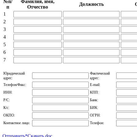
№п/
Фамилия, имя,
Должность
п
Отчество
1
2
3
4
5
6
7
Юридический
Фактический
адрес:
адрес:
Телефон/Факс:
E-mail:
ИНН:
КПП:
Р/С:
Банк:
К/с:
БИК:
ОКПО:
ОГРН:
Контактное лицо:
Телефон:
Отправить
*Скачать doc