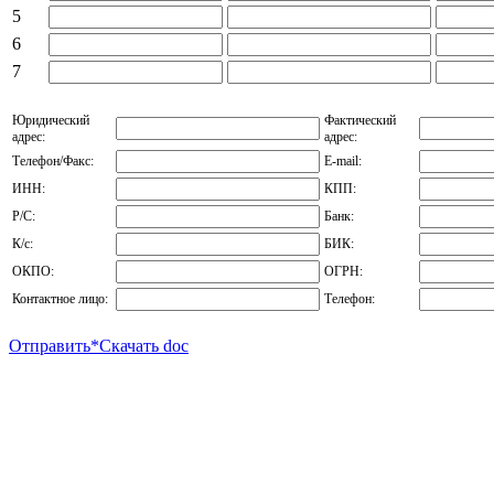
5
6
7
Юридический
Фактический
адрес:
адрес:
Телефон/Факс:
E-mail:
ИНН:
КПП:
Р/С:
Банк:
К/с:
БИК:
ОКПО:
ОГРН:
Контактное лицо:
Телефон:
Отправить
*Скачать doc