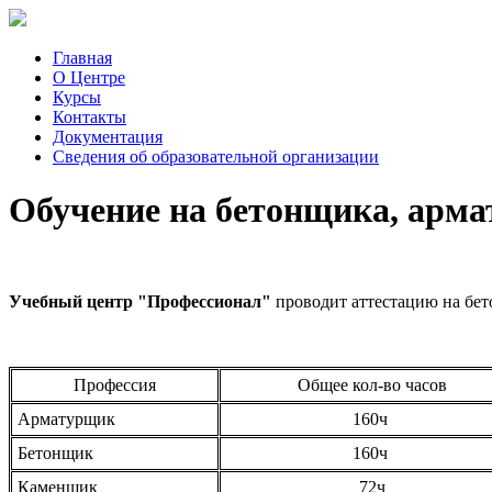
Главная
О Центре
Курсы
Контакты
Документация
Сведения об образовательной организации
Обучение на бетонщика, арм
Учебный центр "Профессионал"
проводит аттестацию на бет
Профессия
Общее кол-во часов
Арматурщик
160
ч
Бетонщик
160
ч
Каменщик
72ч