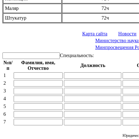
Маляр
72ч
Штукатур
72ч
Карта сайта
Новости
Сайт:
Министерство науки
Сайт:
Минпросвещения Р
Специальность:
№п/
Фамилия, имя,
Должность
п
Отчество
1
2
3
4
5
6
7
Юридичес