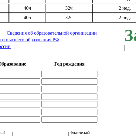
40ч
32ч
2 нед.
40ч
32ч
2 нед.
З
Сведения об образовательной организации
 и высшего образования РФ
оссии
Образование
Год рождения
кий
Фактический