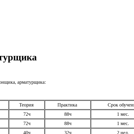
атурщика
онщика, арматурщика:
Теория
Практика
Срок обучен
72ч
88ч
1 мес.
72ч
88ч
1 мес.
40ч
32ч
2 нед.